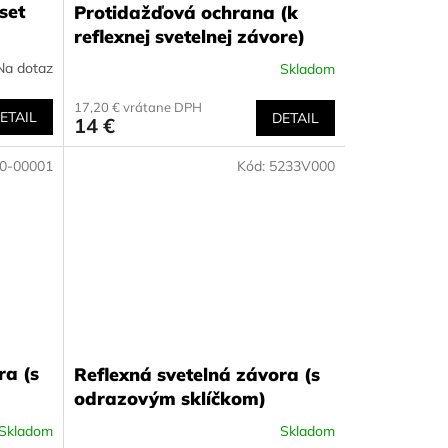
set
Protidažďová ochrana (k
reflexnej svetelnej závore)
Na dotaz
Skladom
17,20 € vrátane DPH
ETAIL
DETAIL
14 €
0-00001
Kód:
5233V000
ra (s
Reﬂexná svetelná závora (s
odrazovým sklíčkom)
Skladom
Skladom