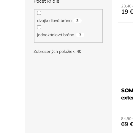
Počet krídiel
23,40
19 
dvojkrídlová brána
3
jednokrídlová brána
3
Zobrazených položiek:
40
SOM
exte
84,90
69 