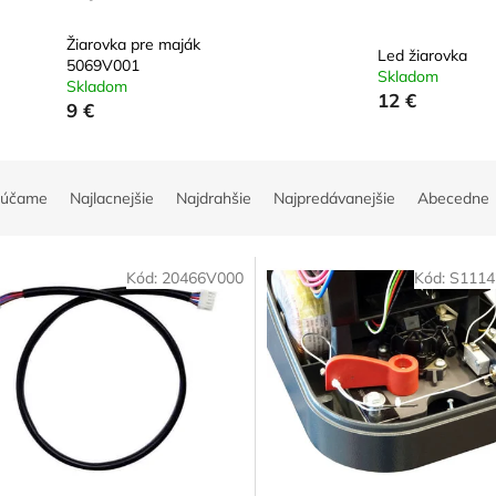
Žiarovka pre maják
Led žiarovka
5069V001
Skladom
Skladom
12 €
9 €
rúčame
Najlacnejšie
Najdrahšie
Najpredávanejšie
Abecedne
Kód:
20466V000
Kód:
S1114