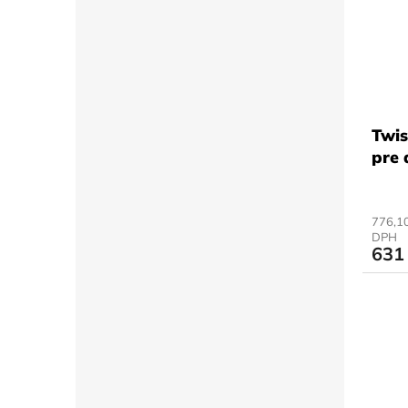
Twis
pre 
776,10
DPH
631