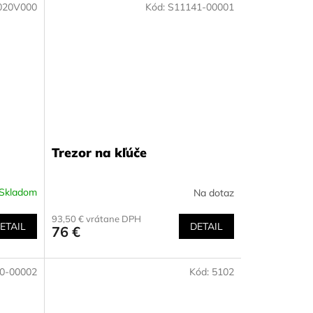
020V000
Kód:
S11141-00001
Trezor na kľúče
Skladom
Na dotaz
93,50 € vrátane DPH
ETAIL
DETAIL
76 €
0-00002
Kód:
5102