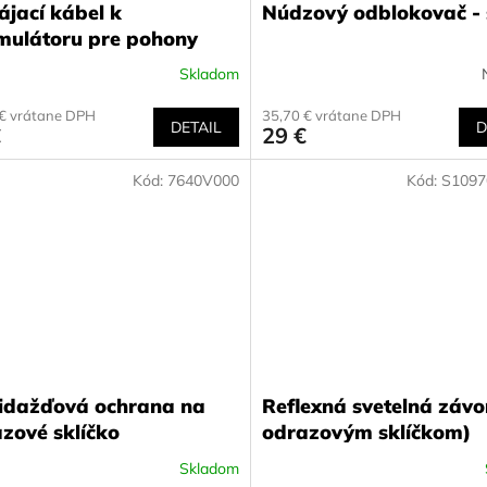
jací kábel k
Núdzový odblokovač - 
mulátoru pre pohony
Skladom
 € vrátane DPH
35,70 € vrátane DPH
DETAIL
D
€
29 €
Kód:
7640V000
Kód:
S1097
idažďová ochrana na
Reﬂexná svetelná závo
zové sklíčko
odrazovým sklíčkom)
Skladom