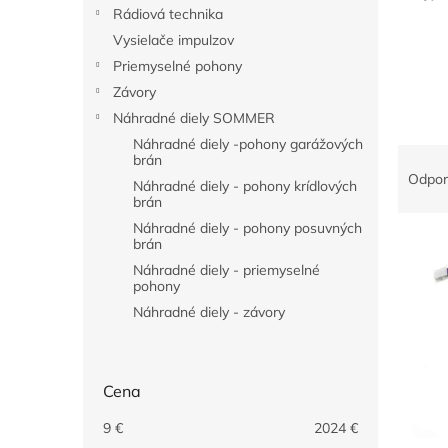
l
Rádiová technika
Vysielače impulzov
Priemyselné pohony
Závory
Náhradné diely SOMMER
Náhradné diely -pohony garážových
R
brán
a
Odpo
Náhradné diely - pohony krídlových
d
brán
e
Náhradné diely - pohony posuvných
V
n
brán
ý
i
Náhradné diely - priemyselné
p
e
pohony
i
p
Náhradné diely - závory
s
r
p
o
r
d
Cena
o
u
d
k
9
€
2024
€
u
t