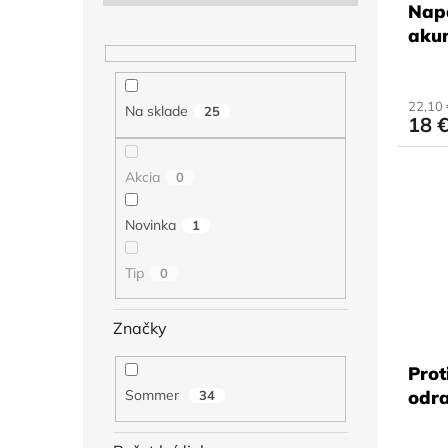
Napá
k
o
t
aku
v
o
v
22,10
Na sklade
25
18 
Akcia
0
Novinka
1
Tip
0
Značky
Prot
Sommer
odra
34