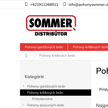
Prejsť
+421911268911
info@pohonysommer.s
na
obsah
Pohony garážových brán
Pohony krídlových brá
Domov
Pohony krídlových brán
B
o
Po
Preskočiť
č
Kategórie
kategórie
n
ý
Pohony garážových brán
p
Prísl
Pohony krídlových brán
a
Príslušenstvo
n
Najp
e
Pohony posuvných brán