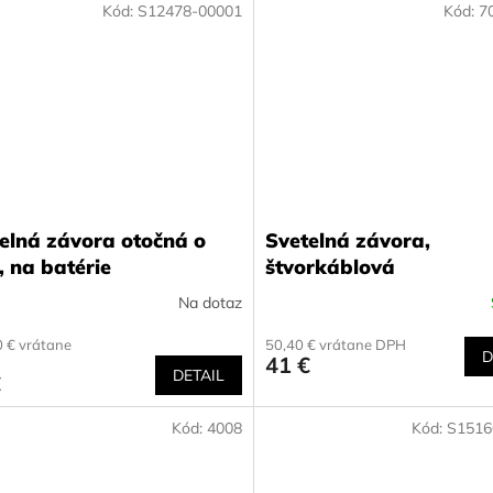
Kód:
S12478-00001
Kód:
7
elná závora otočná o
Svetelná závora,
, na batérie
štvorkáblová
Na dotaz
 € vrátane
50,40 € vrátane DPH
D
41 €
DETAIL
€
Kód:
4008
Kód:
S1516