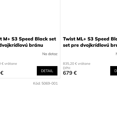
t M+ S3 Speed Black set
Twist ML+ S3 Speed Bl
dvojkrídlovú bránu
set pre dvojkrídlovú b
Na dotaz
 € vrátane
835,20 € vrátane
DPH
DETAIL
D
 €
679 €
Kód:
5069-001