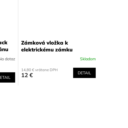
ack
Zámková vložka k
ránu
elektrickému zámku
Na dotaz
Skladom
14,80 € vrátane DPH
DETAIL
12 €
ETAIL