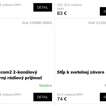
 € vrátane DPH
102,10 € vrátane
DETAIL
€
DPH
D
83 €
Kód:
S10696-00002
Kód:
S1105
com2 2-kanálový
Stĺp k svetelnej závore
rný rádiový prijímač
Skladom
 € vrátane DPH
91 € vrátane DPH
DETAIL
D
€
74 €