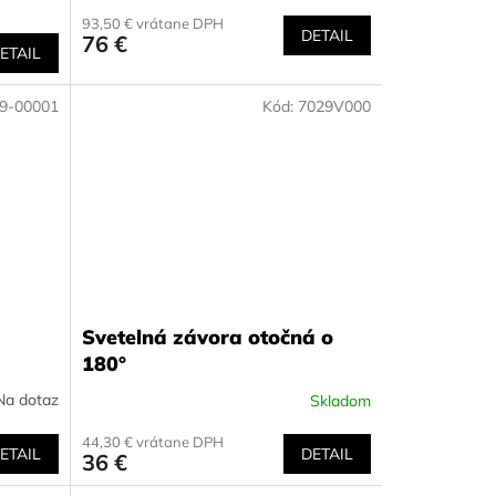
93,50 € vrátane DPH
DETAIL
76 €
ETAIL
9-00001
Kód:
7029V000
Svetelná závora otočná o
180°
Na dotaz
Skladom
44,30 € vrátane DPH
ETAIL
DETAIL
36 €