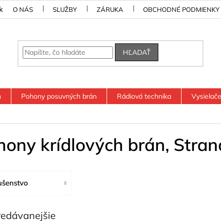
k
O NÁS
SLUŽBY
ZÁRUKA
OBCHODNÉ PODMIENKY
HĽADAŤ
n
Pohony posuvných brán
Rádiová technika
Vysielač
hony krídlových brán
, Stran
ušenstvo
redávanejšie