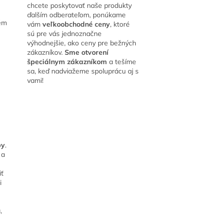
chcete poskytovať naše produkty
ďalším odberateľom, ponúkame
lém
vám
veľkoobchodné ceny
, ktoré
sú pre vás jednoznačne
výhodnejšie, ako ceny pre bežných
zákazníkov.
Sme otvorení
špeciálnym zákazníkom
a tešíme
sa, keď nadviažeme spoluprácu aj s
vami!
py
.
 a
ť
i
,