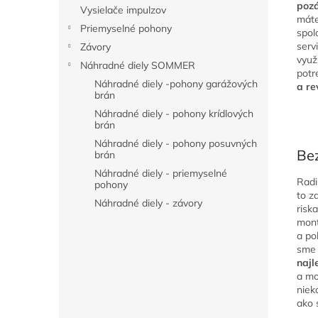
l
pozá
Vysielače impulzov
máte
Priemyselné pohony
spol
serv
Závory
využ
Náhradné diely SOMMER
potr
Náhradné diely -pohony garážových
a re
brán
Náhradné diely - pohony krídlových
brán
Náhradné diely - pohony posuvných
Be
brán
Náhradné diely - priemyselné
Radi
pohony
to z
Náhradné diely - závory
risk
mont
a po
sme
najl
a mo
niek
ako 