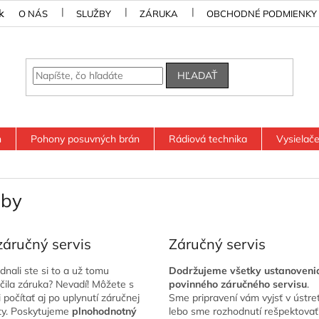
k
O NÁS
SLUŽBY
ZÁRUKA
OBCHODNÉ PODMIENKY
HĽADAŤ
n
Pohony posuvných brán
Rádiová technika
Vysielač
žby
áručný servis
Záručný servis
dnali ste si to a už tomu
Dodržujeme všetky ustanoveni
čila záruka? Nevadí! Môžete s
povinného záručného servisu
.
 počítať aj po uplynutí záručnej
Sme pripravení vám vyjsť v ústret
ty. Poskytujeme
plnohodnotný
lebo sme rozhodnutí rešpektovať