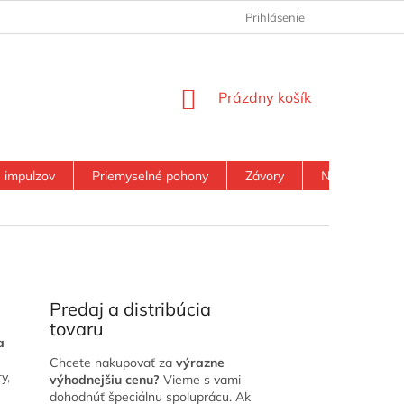
PODMIENKY OCHRANY OSOBNÝCH ÚDAJOV
Prihlásenie
KONTAKT
NÁKUPNÝ
Prázdny košík
KOŠÍK
e impulzov
Priemyselné pohony
Závory
Náhradné di
Predaj a distribúcia
tovaru
a
Chcete nakupovať za
výrazne
y,
výhodnejšiu cenu?
Vieme s vami
dohodnúť špeciálnu spoluprácu. Ak