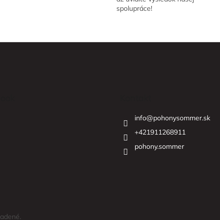
spolupráce!
ook
Kontakt
info
@
pohonysommer.sk
+421911268911
pohony.sommer
radené.