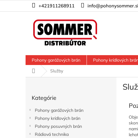
Prejsť
+421911268911
info@pohonysommer.s
na
obsah
Pohony garážových brán
Pohony krídlových brá
Domov
Služby
B
Slu
o
Preskočiť
č
Kategórie
kategórie
n
Poz
ý
Pohony garážových brán
p
Obje
Pohony krídlových brán
a
skon
Pohony posuvných brán
n
nami
e
Rádiová technika
leho