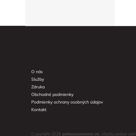
Z
á
p
ä
t
Informácie pre vás
Faceb
i
e
O nás
Služby
Záruka
Obchodné podmienky
Podmienky ochrany osobných údajov
Kontakt
Copyright 2026
pohonysommer.sk
. Všetky práva vyh