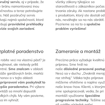
ručný servis
, aj v prípade, že
všetky zákony týkajúce sa
 bránu namontovanú inou
starostlivosti o zákazníkov počas
očnosťou a teraz potrebujete
trvania záruky. Ak nastane prob
is. Náš pozáručný servis
s produktom, ktorý ste dostali od
ívajú najmä spoločnosti, ktoré
nás, neváhajte sa na nás obrátiť.
ebujú
pravidelné prehliadky
Pozrieme sa na to a
spoločne
vízie svojich zariadení
.
problém vyriešime!
zplatné poradenstvo
Zameranie a montáž
 robíte veci na vlastnú päsť? Je
Precízna práca vyžaduje kvalitnú
aujímavé, ale niekedy príliš
prípravu. Sme hrdí na
antné.
Sme znalcom
v oblasti
naše
dôsledné pracovné postu
áže garážových brán, markíz
Nesú sa v duchu: „Dvakrát meraj
honov a v tejto oblasti
raz strihaj.“ Vďaka tejto príprave
pripravení vám poskytnúť to
môžeme efektívne a naplno využi
epšie poradenstvo
. Pri výbere
naše know-how. Klienti, s ktorým
ntáži sa mnohí dopustili
sme spolupracovali, vedia, že pri
oľkých chýb. My vám povieme,
montáži využívame
špeciálne
sa im vyhnúť.
progresívne techniky
. Tešíme sa
až uvidíte výsledok našej