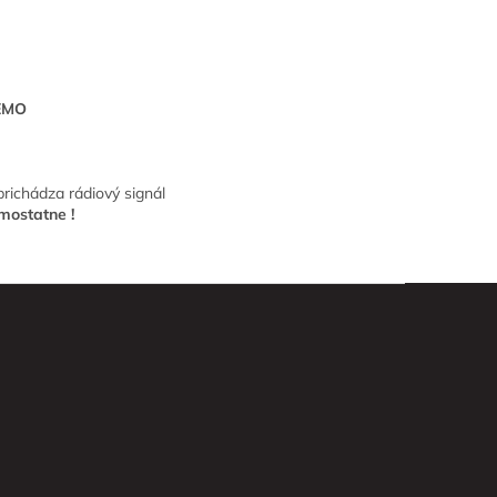
EMO
prichádza rádiový signál
mostatne !