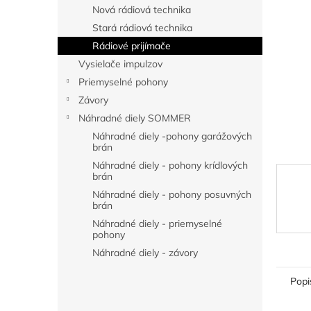
l
Nová rádiová technika
Stará rádiová technika
Rádiové prijímače
Vysielače impulzov
Priemyselné pohony
Závory
Náhradné diely SOMMER
Náhradné diely -pohony garážových
brán
Náhradné diely - pohony krídlových
brán
Náhradné diely - pohony posuvných
brán
Náhradné diely - priemyselné
pohony
Náhradné diely - závory
Popi