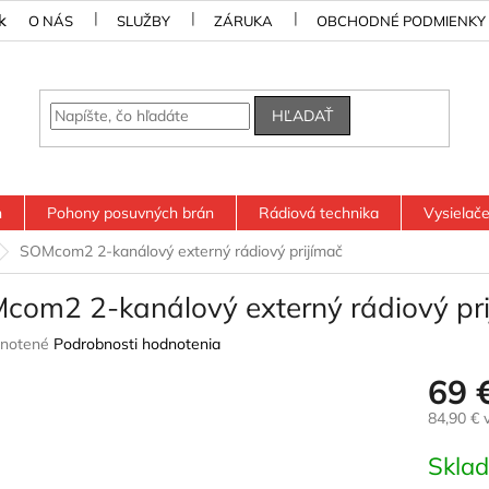
k
O NÁS
SLUŽBY
ZÁRUKA
OBCHODNÉ PODMIENKY
HĽADAŤ
n
Pohony posuvných brán
Rádiová technika
Vysielač
SOMcom2 2-kanálový externý rádiový prijímač
com2 2-kanálový externý rádiový pri
rné
notené
Podrobnosti hodnotenia
nie
69 
u
84,90 € 
Jednotk
Skla
cena:
iek.