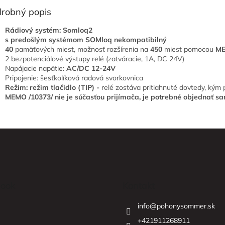
robný popis
Rádiový systém: Somloq2
s predošlým systémom SOMloq nekompatibilný
40
pamäťových miest, možnosť rozšírenia na
450
miest pomocou
M
2 bezpotenciálové výstupy relé (zatváracie, 1A, DC 24V)
Napájacie napätie:
AC/DC 12-24V
Pripojenie: šesťkolíková radová svorkovnica
Režim: režim tlačidlo (TIP) -
relé zostáva pritiahnuté dovtedy, kým 
MEMO /10373/ nie je súčasťou prijímača, je potrebné objednať sa
ook
Kontakt
info
@
pohonysommer.sk
+421911268911