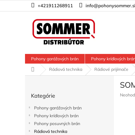
Prejsť
+421911268911
info@pohonysommer.s
na
obsah
Pohony garážových brán
Pohony krídlových brá
Domov
Rádiová technika
Rádiové prijímače
B
SOM
o
Preskočiť
č
Prieme
Kategórie
Neohod
kategórie
n
hodnote
ý
produkt
Pohony garážových brán
p
je
Pohony krídlových brán
a
0,0
z
Pohony posuvných brán
n
5
e
Rádiová technika
hviezdič