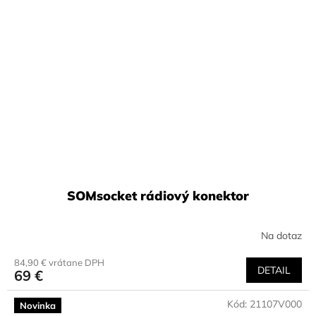
SOMsocket rádiový konektor
Na dotaz
84,90 € vrátane DPH
DETAIL
69 €
Kód:
21107V000
Novinka