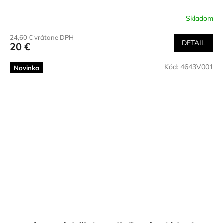
Skladom
24,60 € vrátane DPH
DETAIL
20 €
Kód:
4643V001
Novinka