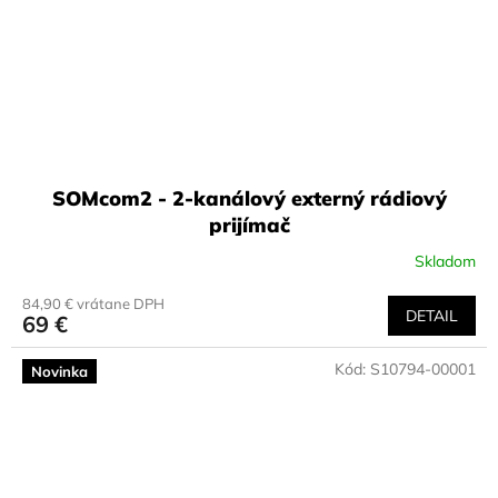
SOMcom2 - 2-kanálový externý rádiový
prijímač
Skladom
84,90 € vrátane DPH
DETAIL
69 €
Kód:
S10794-00001
Novinka