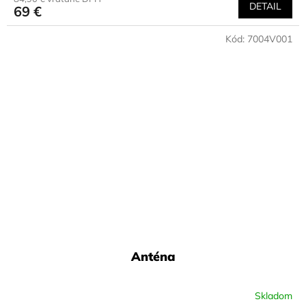
DETAIL
69 €
Kód:
7004V001
Anténa
Skladom