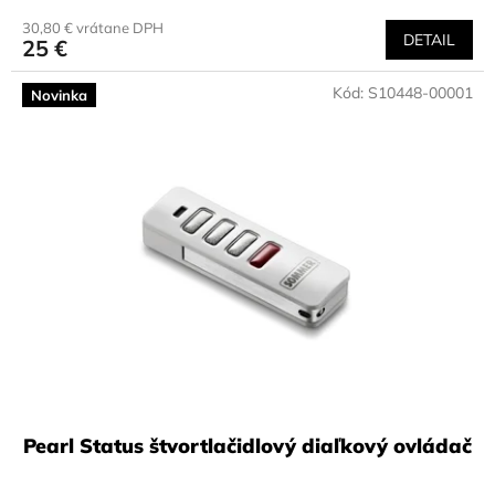
30,80 € vrátane DPH
DETAIL
25 €
Kód:
S10448-00001
Novinka
Pearl Status štvortlačidlový diaľkový ovládač