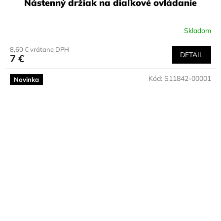
Nástenný držiak na diaľkové ovládanie
Skladom
8,60 € vrátane DPH
DETAIL
7 €
Kód:
S11842-00001
Novinka