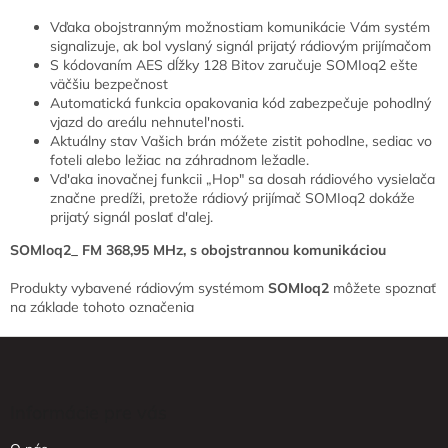
u
Vďaka obojstranným možnostiam komunikácie Vám systém
signalizuje, ak bol vyslaný signál prijatý rádiovým prijímačom
S kódovaním AES dĺžky 128 Bitov zaručuje SOMIoq2 ešte
väčšiu bezpečnost
Automatická funkcia opakovania kód zabezpečuje pohodlný
vjazd do areálu nehnutel'nosti.
Aktuálny stav Vašich brán móžete zistit pohodlne, sediac vo
foteli alebo ležiac na záhradnom ležadle.
Vd'aka inovačnej funkcii „Hop" sa dosah rádiového vysielača
značne predíži, pretože rádiový prijímač SOMIoq2 dokáže
prijatý signál poslať d'alej.
SOMloq2_ FM 368,95 MHz, s obojstrannou komunikáciou
Produkty vybavené rádiovým systémom
SOMIoq2
môžete spoznať
na základe tohoto označenia
Z
á
p
ä
Informácie pre vás
t