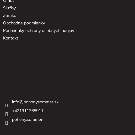
O nás
i
e
Služby
Záruka
Obchodné podmienky
Podmienky ochrany osobných údajov
Kontakt
Facebook
Kontakt
info
@
pohonysommer.sk
+421911268911
pohony.sommer