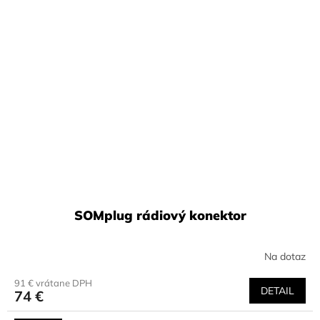
SOMplug rádiový konektor
Na dotaz
91 € vrátane DPH
DETAIL
74 €