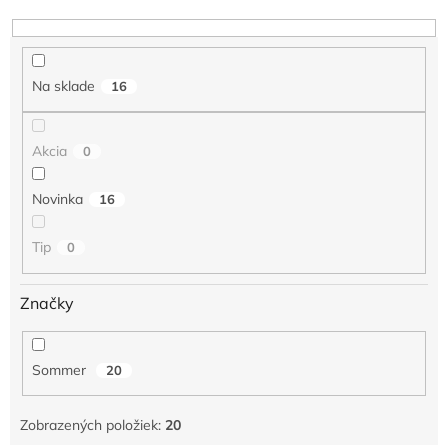
u
k
t
o
Na sklade
16
v
Akcia
0
Novinka
16
Tip
0
Značky
Sommer
20
Zobrazených položiek:
20