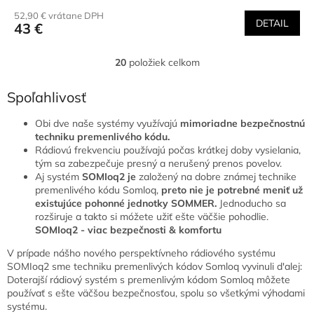
52,90 € vrátane DPH
DETAIL
43 €
20
položiek celkom
O
v
l
Spoľahlivosť
á
d
Obi dve naše systémy využívajú
mimoriadne bezpečnostnú
a
techniku premenlivého kódu.
c
Rádiovú frekvenciu používajú počas krátkej doby vysielania,
i
tým sa zabezpečuje presný a nerušený prenos povelov.
e
Aj systém
SOMIoq2 je
založený na dobre známej technike
p
premenlivého kódu Somloq,
preto nie je potrebné meniť už
r
existujúce pohonné jednotky SOMMER.
Jednoducho sa
v
rozširuje a takto si móžete užiť ešte väčšie pohodlie.
k
SOMIoq2 - viac bezpečnosti & komfortu
y
V prípade nášho nového perspektívneho rádiového systému
v
SOMIoq2 sme techniku premenlivých kódov Somloq vyvinuli d'alej:
ý
Doterajší rádiový systém s premenlivým kódom Somloq môžete
p
používať s ešte väčšou bezpečnosťou, spolu so všetkými výhodami
i
systému.
s