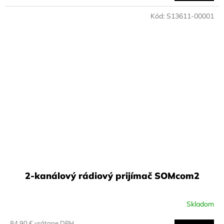
Kód:
S13611-00001
2-kanálový rádiový prijímač SOMcom2
Skladom
84,90 € vrátane DPH