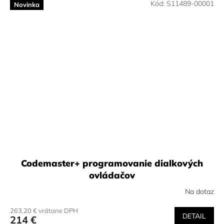
Kód:
S11489-00001
Novinka
Codemaster+ programovanie dialkových
ovládačov
Na dotaz
263,20 € vrátane DPH
DETAIL
214 €