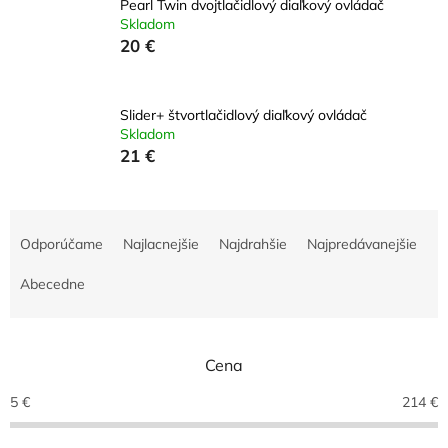
Pearl Twin dvojtlačidlový diaľkový ovládač
Skladom
20 €
Slider+ štvortlačidlový diaľkový ovládač
Skladom
21 €
R
a
Odporúčame
Najlacnejšie
Najdrahšie
Najpredávanejšie
d
e
Abecedne
n
i
e
Cena
p
r
5
€
214
€
o
d