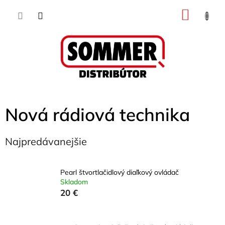
Prejsť
NÁKU
na
obsah
KOŠÍK
Nová rádiová technika
Najpredávanejšie
Pearl štvortlačidlový diaľkový ovládač
Skladom
20 €