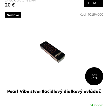
24,60 € vrátane DPH
DETAIL
20 €
Kód:
4019V000
Novinka
27 €
–7 %
Pearl Vibe štvortlačidlový diaľkový ovládač
Skladom