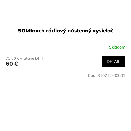
SOMtouch rádiový nástenný vysielač
Skladom
73,80 € vrátane DPH
DETAIL
60 €
Kód:
S10212-00001