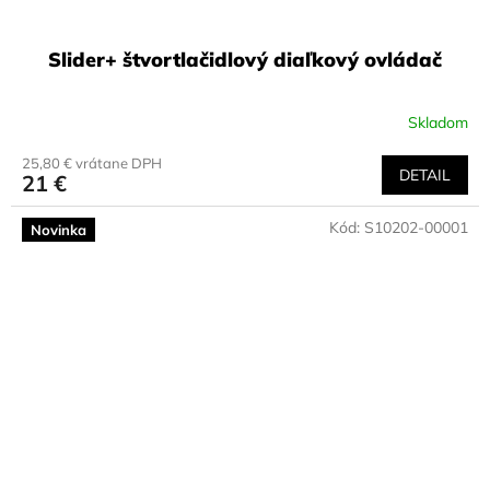
Slider+ štvortlačidlový diaľkový ovládač
Skladom
25,80 € vrátane DPH
DETAIL
21 €
Kód:
S10202-00001
Novinka