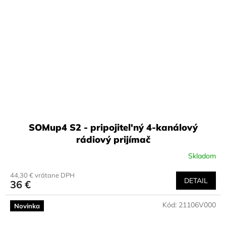
SOMup4 S2 - pripojitel'ný 4-kanálový
rádiový prijímač
Skladom
44,30 € vrátane DPH
DETAIL
36 €
Kód:
21106V000
Novinka