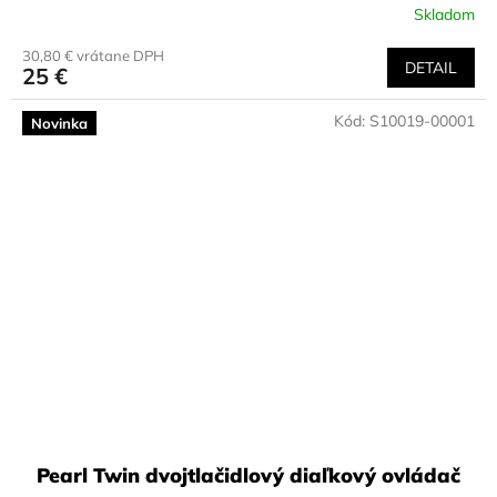
Skladom
30,80 € vrátane DPH
DETAIL
25 €
Kód:
S10019-00001
Novinka
Pearl Twin dvojtlačidlový diaľkový ovládač