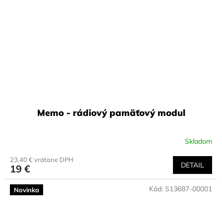
Memo - rádiový pamäťový modul
Skladom
23,40 € vrátane DPH
DETAIL
19 €
Kód:
S13687-00001
Novinka