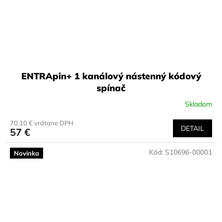
ENTRApin+ 1 kanálový nástenný kódový
spínač
Skladom
70,10 € vrátane DPH
DETAIL
57 €
Kód:
S10696-00001
Novinka