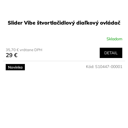
Slider Vibe štvortlačidlový diaľkový ovládač
Skladom
35,70 € vrátane DPH
DETAIL
29 €
Kód:
S10447-00001
Novinka