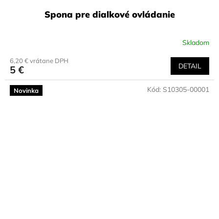
Spona pre dialkové ovládanie
Skladom
6,20 € vrátane DPH
DETAIL
5 €
Kód:
S10305-00001
Novinka