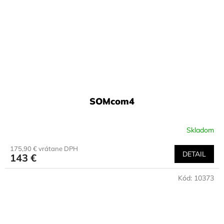
SOMcom4
Skladom
175,90 € vrátane DPH
DETAIL
143 €
Kód:
10373