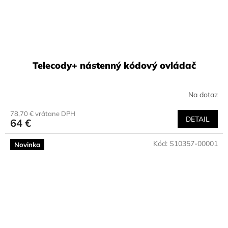
Telecody+ nástenný kódový ovládač
Na dotaz
78,70 € vrátane DPH
DETAIL
64 €
Kód:
S10357-00001
Novinka