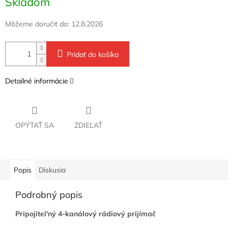
Skladom
cena:
Môžeme doručiť do:
12.8.2026
Pridať do košíka
Detailné informácie
OPÝTAŤ SA
ZDIEĽAŤ
Popis
Diskusia
Podrobný popis
Pripojitel'ný 4-kanálový rádiový prijímač