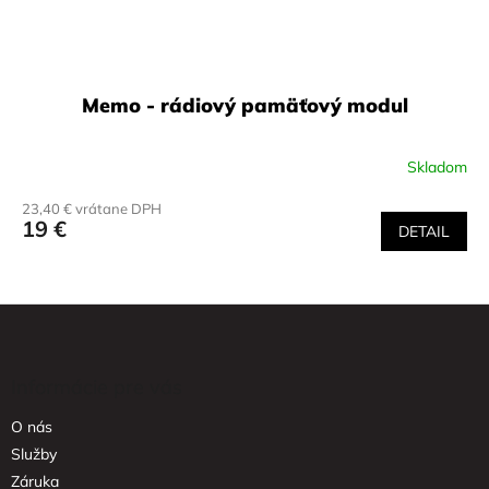
Memo - rádiový pamäťový modul
Skladom
23,40 € vrátane DPH
19 €
DETAIL
Z
á
p
ä
Informácie pre vás
t
O nás
i
e
Služby
Záruka