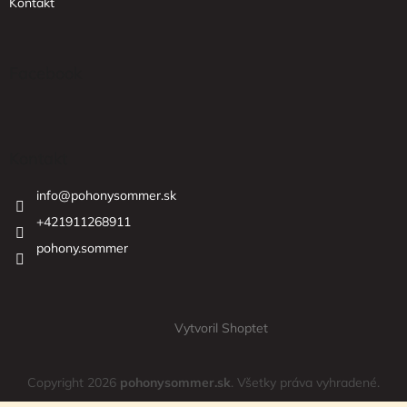
Kontakt
Facebook
Kontakt
info
@
pohonysommer.sk
+421911268911
pohony.sommer
Vytvoril Shoptet
Copyright 2026
pohonysommer.sk
. Všetky práva vyhradené.