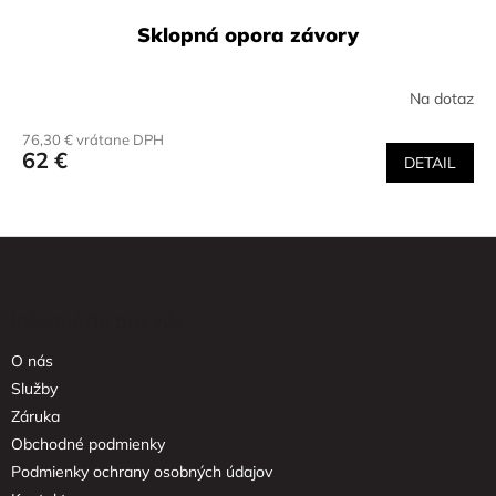
Sklopná opora závory
Na dotaz
76,30 € vrátane DPH
62 €
DETAIL
Z
á
p
ä
Informácie pre vás
t
O nás
i
e
Služby
Záruka
Obchodné podmienky
Podmienky ochrany osobných údajov