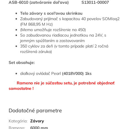
ASB-6010 (zatváranie dol'ava)
S13011-00007
Telo závory s ocel'ovou skrinkou
Zabudovaný prijímač s kapacitou 40 povelov SOMIoq2
(FM 868,95 M Hz)
(Memo umožňuje rozšírenie na 450)
So zabudovanou riadiacou jednotkou na 24V, s
jemným spúšťaním a zastavovaním
350 cyklov za deň (v tomto prípade platí 2 ročná
rozšírená záruka)
Set obsahuje:
diaľkový ovládač Pearl
(4018V000) 1ks
Rameno nie je súčasťou setu, je potrebné objednať
samostatne !
Dodatočné parametre
Kategória
:
Závory
Rameno
:
6000 mm