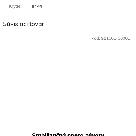
Krytie
:
IP 44
Súvisiaci tovar
Kód:
S11061-00001
Stabilizačná opora závory