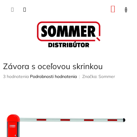
Prejsť
NÁKU
na
obsah
KOŠÍK
Závora s oceľovou skrinkou
Priemerné
3 hodnotenia
Podrobnosti hodnotenia
Značka:
Sommer
hodnotenie
produktu
je
3,7
z
5
hviezdičiek.