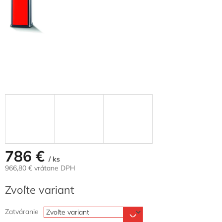
786 €
/ ks
966,80 € vrátane DPH
Jednotková
Zvoľte variant
cena:
Zatváranie