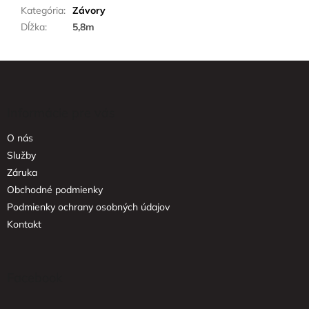
Kategória
:
Závory
Dĺžka
:
5,8m
Z
á
p
ä
Informácie pre vás
t
O nás
i
e
Služby
Záruka
Obchodné podmienky
Podmienky ochrany osobných údajov
Kontakt
Facebook