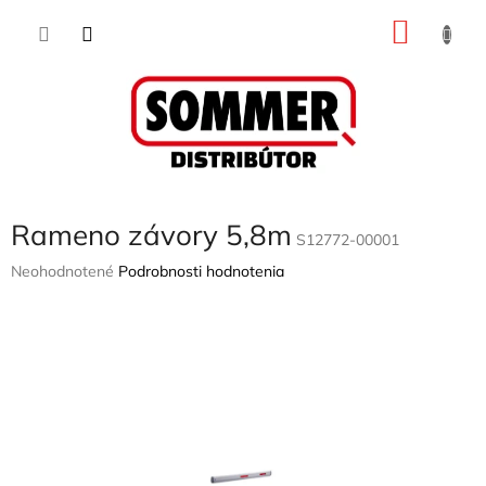
Prejsť
NÁKU
na
obsah
KOŠÍK
Rameno závory 5,8m
S12772-00001
Priemerné
Neohodnotené
Podrobnosti hodnotenia
hodnotenie
produktu
je
0,0
z
5
hviezdičiek.