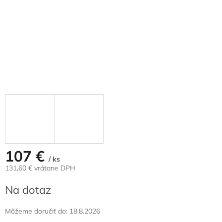
107 €
/ ks
131,60 € vrátane DPH
Jednotková
Na dotaz
cena:
Môžeme doručiť do:
18.8.2026