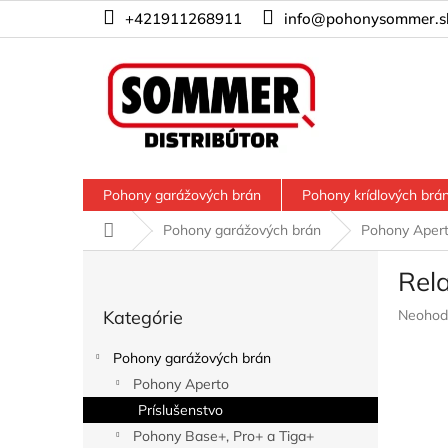
Prejsť
+421911268911
info@pohonysommer.s
na
obsah
Pohony garážových brán
Pohony krídlových brá
Domov
Pohony garážových brán
Pohony Aper
B
Rel
o
Preskočiť
č
Prieme
Kategórie
Neohod
kategórie
n
hodnote
ý
produkt
Pohony garážových brán
p
je
Pohony Aperto
a
0,0
z
Príslušenstvo
n
5
e
Pohony Base+, Pro+ a Tiga+
hviezdič