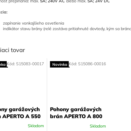
osť prepínania: max.
5A; 240V AC
alebo max.
5A; 24V DC
cia:
zapínanie vonkajšieho osvetlenia
indikátor stavu brány (relé zostáva pritiahnuté dovtedy, kým sa brá
iaci tovar
Kód:
S15083-00017
Kód:
S15086-00016
nka
Novinka
ony garážových
Pohony garážových
n APERTO A 550
brán APERTO A 800
XL S3
Skladom
Skladom
erné
Priemerné