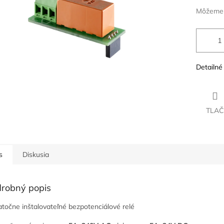
Môžeme d
Detailné
TLAČ
s
Diskusia
robný popis
točne inštalovateľné bezpotenciálové relé