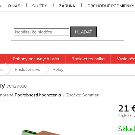
k
O NÁS
SLUŽBY
ZÁRUKA
OBCHODNÉ PODMIENKY
HĽADAŤ
n
Pohony posuvných brán
Rádiová technika
Vysielač
to
Príslušenstvo
Relay
ay
7042V000
rné
notené
Podrobnosti hodnotenia
Značka:
Sommer
nie
21 
u
25,80 € 
Jednotk
Skla
cena:
iek.