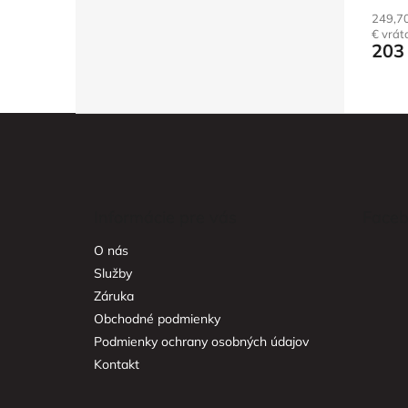
hodno
249,7
produ
€ vrá
je
203
5,0
z
5
hviezd
Z
á
p
ä
t
Informácie pre vás
Faceb
i
e
O nás
Služby
Záruka
Obchodné podmienky
Podmienky ochrany osobných údajov
Kontakt