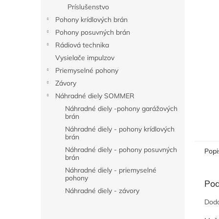
l
Príslušenstvo
Pohony krídlových brán
Pohony posuvných brán
Rádiová technika
Vysielače impulzov
Priemyselné pohony
Závory
Náhradné diely SOMMER
Náhradné diely -pohony garážových
brán
Náhradné diely - pohony krídlových
brán
Náhradné diely - pohony posuvných
Popi
brán
Náhradné diely - priemyselné
pohony
Pod
Náhradné diely - závory
Doda