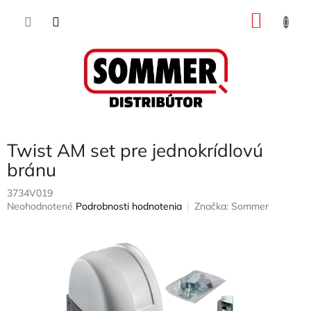
Prejsť
NÁKU
na
obsah
KOŠÍK
Twist AM set pre jednokrídlovú
bránu
3734V019
Priemerné
Neohodnotené
Podrobnosti hodnotenia
Značka:
Sommer
hodnotenie
produktu
je
0,0
z
5
hviezdičiek.