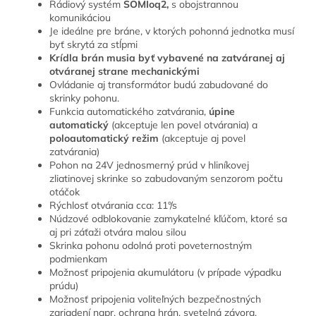
Rádiový systém
SOMIoq2,
s obojstrannou
komunikáciou
Je ideálne pre bráne, v ktorých pohonná jednotka musí
byť skrytá za stĺpmi
Krídla brán musia byť vybavené na zatváranej aj
otváranej strane mechanickými
Ovládanie aj transformátor budú zabudované do
skrinky pohonu.
Funkcia automatického zatvárania,
úpine
automatický
(akceptuje len povel otvárania) a
poloautomatický režim
(akceptuje aj povel
zatvárania)
Pohon na 24V jednosmerný prúd v hliníkovej
zliatinovej skrinke so zabudovaným senzorom počtu
otáčok
Rýchlosť otvárania cca: 11°/s
Núdzové odblokovanie zamykatelné kľúčom, ktoré sa
aj pri záťaži otvára malou silou
Skrinka pohonu odolná proti poveternostným
podmienkam
Možnosť pripojenia akumulátoru (v prípade výpadku
prúdu)
Možnosť pripojenia voliteľných bezpečnostných
zariadení napr. ochrana hrán, svetelná závora,