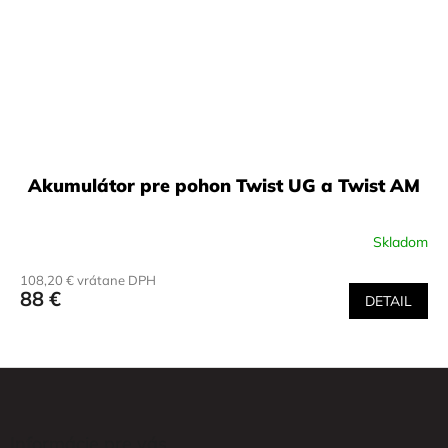
Akumulátor pre pohon Twist UG a Twist AM
Skladom
108,20 € vrátane DPH
88 €
DETAIL
Z
á
p
ä
Informácie pre vás