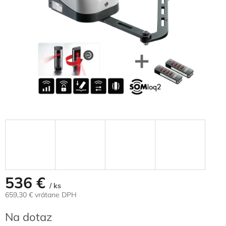
536 €
/ ks
659,30 € vrátane DPH
Jednotková
Na dotaz
cena: