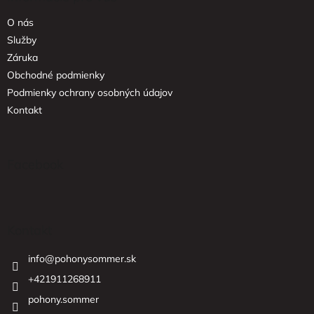
t
O nás
i
e
Služby
Záruka
Obchodné podmienky
Podmienky ochrany osobných údajov
Kontakt
Facebook
Kontakt
info
@
pohonysommer.sk
+421911268911
pohony.sommer