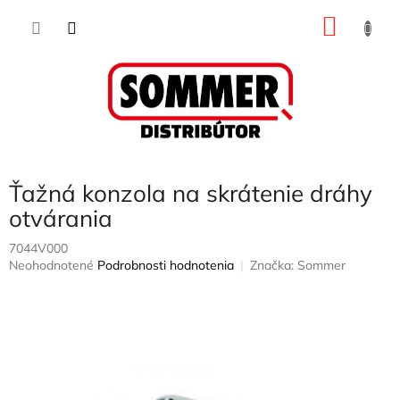
Prejsť
NÁKU
na
obsah
KOŠÍK
Ťažná konzola na skrátenie dráhy
otvárania
7044V000
Priemerné
Neohodnotené
Podrobnosti hodnotenia
Značka:
Sommer
hodnotenie
produktu
je
0,0
z
5
hviezdičiek.