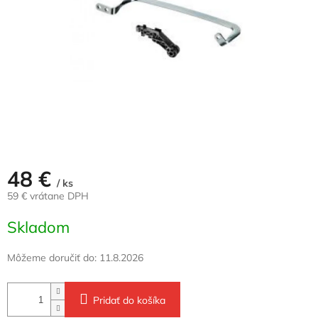
48 €
/ ks
59 € vrátane DPH
Jednotková
Skladom
cena:
Môžeme doručiť do:
11.8.2026
Pridať do košíka