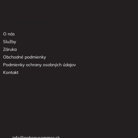
Z
á
p
ä
Informácie pre vás
t
O nás
i
e
Služby
Záruka
Obchodné podmienky
Podmienky ochrany osobných údajov
Kontakt
Facebook
Kontakt
info
@
pohonysommer.sk