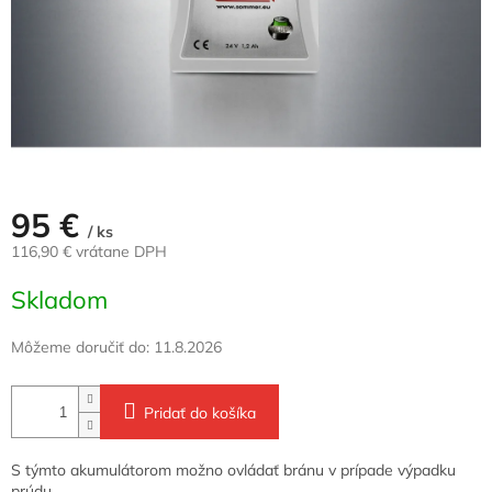
95 €
/ ks
116,90 € vrátane DPH
Jednotková
Skladom
cena:
Môžeme doručiť do:
11.8.2026
Pridať do košíka
S týmto akumulátorom možno ovládať bránu v prípade výpadku
prúdu.