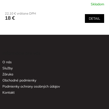
Skladom
22,10 € vrátane DPH
18 €
DETAIL
Z
á
p
ä
Informácie pre vás
t
O nás
i
e
Služby
Záruka
Obchodné podmienky
Podmienky ochrany osobných údajov
Kontakt