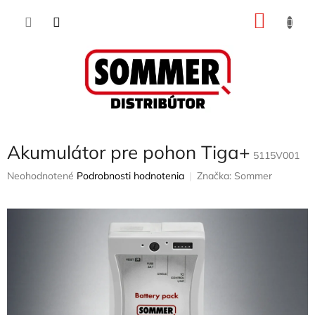
Prejsť
NÁKU
na
obsah
KOŠÍK
Akumulátor pre pohon Tiga+
5115V001
Priemerné
Neohodnotené
Podrobnosti hodnotenia
Značka:
Sommer
hodnotenie
produktu
je
0,0
z
5
hviezdičiek.