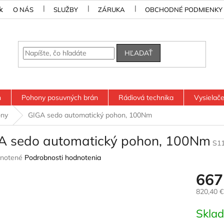
k
O NÁS
SLUŽBY
ZÁRUKA
OBCHODNÉ PODMIENKY
HĽADAŤ
n
Pohony posuvných brán
Rádiová technika
Vysielač
ony
GIGA sedo automatický pohon, 100Nm
A sedo automatický pohon, 100Nm
S1
rné
notené
Podrobnosti hodnotenia
nie
667
u
820,40 
Jednotk
Skla
cena:
iek.