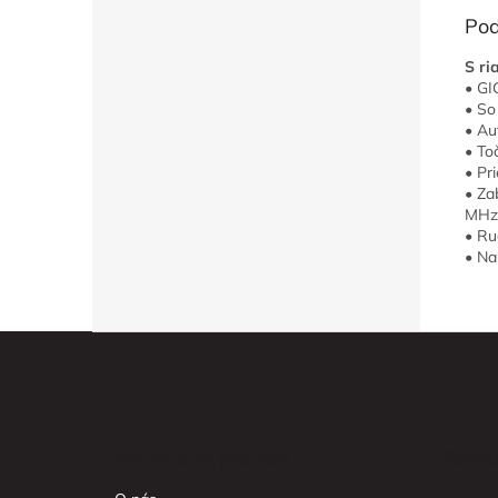
Pod
S ri
• GI
• So
• Au
• To
• Pr
• Za
MHz)
• Ru
• Na
Z
á
p
ä
t
Informácie pre vás
Faceb
i
e