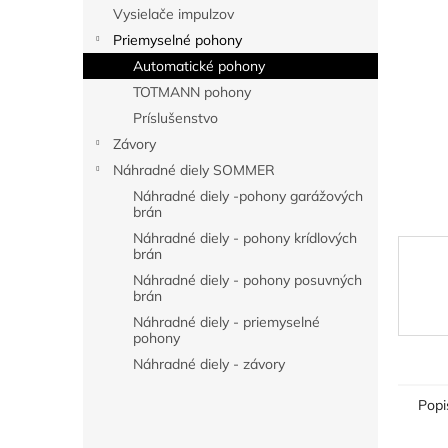
l
Vysielače impulzov
Priemyselné pohony
Automatické pohony
TOTMANN pohony
Príslušenstvo
Závory
Náhradné diely SOMMER
Náhradné diely -pohony garážových
brán
Náhradné diely - pohony krídlových
brán
Náhradné diely - pohony posuvných
brán
Náhradné diely - priemyselné
pohony
Náhradné diely - závory
Popi