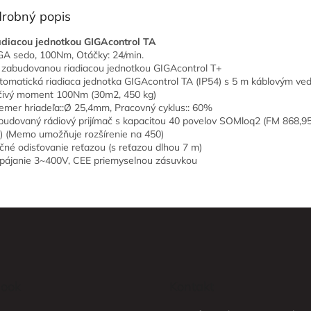
robný popis
adiacou jednotkou GIGAcontrol TA
GA sedo, 100Nm, Otáčky: 24/min.
 zabudovanou riadiacou jednotkou GIGAcontrol T+
tomatická riadiaca jednotka GIGAcontrol TA (IP54) s 5 m káblovým ve
čivý moment 100Nm (30m2, 450 kg)
iemer hriadeľa::Ø 25,4mm, Pracovný cyklus:: 60%
budovaný rádiový prijímač s kapacitou 40 povelov SOMloq2 (FM 868,9
 (Memo umožňuje rozšírenie na 450)
čné odisťovanie reťazou (s reťazou dlhou 7 m)
pájanie 3~400V, CEE priemyselnou zásuvkou
ook
Kontakt