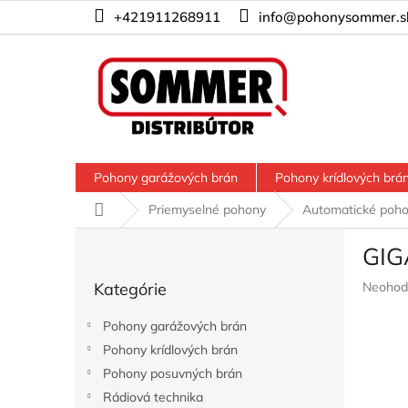
Prejsť
+421911268911
info@pohonysommer.s
na
obsah
Pohony garážových brán
Pohony krídlových brá
Domov
Priemyselné pohony
Automatické poh
B
GIG
o
Preskočiť
č
Prieme
Kategórie
Neohod
kategórie
n
hodnote
ý
produkt
Pohony garážových brán
p
je
Pohony krídlových brán
a
0,0
z
Pohony posuvných brán
n
5
e
Rádiová technika
hviezdič